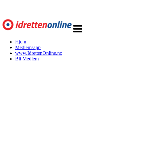
Veksle
navigasjon
Hjem
Medlemsapp
www.IdrettenOnline.no
Bli Medlem