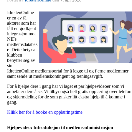
Postet av
IdrettenOnline
den
7. apr 2020
IdrettenOnline
er en av få
aktører som har
fått en godkjent
integrasjon mot
NIFs
medlemsdatabas
e. Dette betyr at
klubben
benytter seg av
sin
IdrettenOnline medlemsportal for å legge til og fjerne medlemmer
samt sende ut medlemskontingent og treningsavgift.
For å hjelpe dere i gang har vi laget et par hjelpevideoer som vi
anbefaler dere å se. Vi tilbyr også helt gratis opplæring over telefon
og skjermdeling for de som ønsker litt ekstra hjelp til å komme i
gang.
Klikk her for å booke en opplæringstime
Hjelpevideo: Introduksjon til medlemsadministrasjon