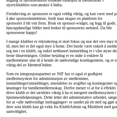
adgang til hjemmesidens redaktør-funksjon til medlemmer i
styret/klubben som ønsker å bidra.
Fremheving av sponsorer er også veldig viktig, og kan være med p
å øke sponsorinntektene, fordi man skaper en plattform for
sponsorer å bli vist frem. Bruk en sponsor-widget, og legg til gode,
høyoppløselige bilder med lenker til sponsorens nettsted. Da blir
sponsorene happy!
I mange klubber er rekruttering et stort fokus og noe det vies mye t
til, men her er det også mye å hente. Det burde være enkelt å melde
seg inn i en klubb, og enkel nettbasert innmelding er i våre øyne de
beste tilnærmingen. Online betaling er en måte å enklere få
medlemmene sine til å betale de nødvendige kontingentene, og er e
viktig del av IdrettenOnline.
Som en integrasjonspartner av NIF har vi også et godkjent
medlemssystem for administrasjon av medlemmer,
innmeldinger/utmeldinger, utsendelse av avgifter og kontingenter o
løsninger for familiemedlemsskap. Derfor mener vi at for å effektiv
drive klubb er det særdeles viktig å ha et integrert medlemssystem i
hjemmesideløsningen. Dette letter det administrative arbeidet, sørge
for at «alle nødvendige innlogginger» er samlet på ett sted og gjør a
dere som klubb kan gå vekk fra KlubbAdmin og MinIdrett med go
samvittighet.