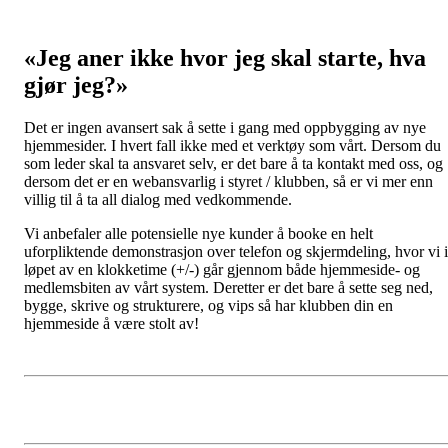
«Jeg aner ikke hvor jeg skal starte, hva
gjør jeg?»
Det er ingen avansert sak å sette i gang med oppbygging av nye
hjemmesider. I hvert fall ikke med et verktøy som vårt. Dersom du
som leder skal ta ansvaret selv, er det bare å ta kontakt med oss, og
dersom det er en webansvarlig i styret / klubben, så er vi mer enn
villig til å ta all dialog med vedkommende.
Vi anbefaler alle potensielle nye kunder å booke en helt
uforpliktende demonstrasjon over telefon og skjermdeling, hvor vi i
løpet av en klokketime (+/-) går gjennom både hjemmeside- og
medlemsbiten av vårt system. Deretter er det bare å sette seg ned,
bygge, skrive og strukturere, og vips så har klubben din en
hjemmeside å være stolt av!