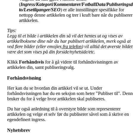
(
Ingress/Kategori/Kommentarer/FotballData/Publiseringsd
to/Lesetilganger/
SEO
) er alle innstillinger spesifikke for
nettopp denne artikkelen og trer i kraft bare når du publiserer
artikkelen.
Tips:
Legg til et bilde i artikkelen din så vil det hentes ut og vises av
artikkelboksene dine når du har publisert artikkelen, merk også at
ved flere bilder (eller emojies
fra telefon
) vil alltid det øverste bildet
være det som vises på din forside/nyhetside/etc.
Klikk
Forhåndsvis
for å gå videre til forhåndsvisningen av
artikkelen din, samt publiseringvalg.
Forhåndsvisning
Her kan du se hvordan din artikkel vil se ut. Under
forhåndsvisningen har du en seksjon som heter "Publiser til". Denn
bruker du for å velge hvor artikkelen skal publiseres.
Du har også anledning til å overstyre bilde som representerer
artikkelen og velge et selv før du publiserer såvel som å skrive en
egendefinert ingress.
Nyhetsbrev