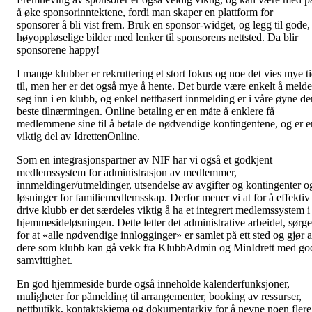
å øke sponsorinntektene, fordi man skaper en plattform for
sponsorer å bli vist frem. Bruk en sponsor-widget, og legg til gode,
høyoppløselige bilder med lenker til sponsorens nettsted. Da blir
sponsorene happy!
I mange klubber er rekruttering et stort fokus og noe det vies mye t
til, men her er det også mye å hente. Det burde være enkelt å melde
seg inn i en klubb, og enkel nettbasert innmelding er i våre øyne de
beste tilnærmingen. Online betaling er en måte å enklere få
medlemmene sine til å betale de nødvendige kontingentene, og er e
viktig del av IdrettenOnline.
Som en integrasjonspartner av NIF har vi også et godkjent
medlemssystem for administrasjon av medlemmer,
innmeldinger/utmeldinger, utsendelse av avgifter og kontingenter o
løsninger for familiemedlemsskap. Derfor mener vi at for å effektiv
drive klubb er det særdeles viktig å ha et integrert medlemssystem i
hjemmesideløsningen. Dette letter det administrative arbeidet, sørge
for at «alle nødvendige innlogginger» er samlet på ett sted og gjør a
dere som klubb kan gå vekk fra KlubbAdmin og MinIdrett med go
samvittighet.
En god hjemmeside burde også inneholde kalenderfunksjoner,
muligheter for påmelding til arrangementer, booking av ressurser,
nettbutikk, kontaktskjema og dokumentarkiv for å nevne noen flere