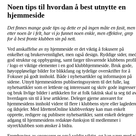
Noen tips til hvordan å best utnytte en
hjemmeside
Det finnes mange gode tips og dette er på ingen måte en fasit, men
etter noen år i felt, har vi jo funnet noen enkle, men effektive, grep
for å best fronte klubben sin på nett.
Ved anskaffelse av ny hjemmeside er det viktig å fokusere på
enkelhet og brukervennlighet, men også design. Ryddige sider, me
god struktur og oppbygning, samt farger tilsvarende klubbens profi
/ logo er viktige elementer i en god klubbhjemmeside. Bruk gode,
høyoppløselige bilder for blikkfang og tydelige overskrifter for å
Fokuser på godt innhold. Både i nyhetsartikler og informasjon på
sidene. Utnytt hjemmesidens publiseringssystem til det fulle, lag
nyhetsartikler som er lettleste og interessant og skriv gode ingresser
og bruk livlige bilder i artikkelen for at folk faktisk skal ta seg tid a
hverdagen sin til å lese artiklene. Deleger gjerne ansvaret for
hjemmesidens innhold videre til flere i klubbens styre eller lagleder
og ildsjeler. Med IdrettenOnline klubbverktøy kan man enkelt
opprette, redigere og publisere nyhetsartikler, samt enkelt delegere
adgang til hjemmesidens redaktør-funksjon til medlemmer i
styret/klubben som ønsker å bidra.
Fremheving av sponsorer er også veldig viktig, og kan være med p