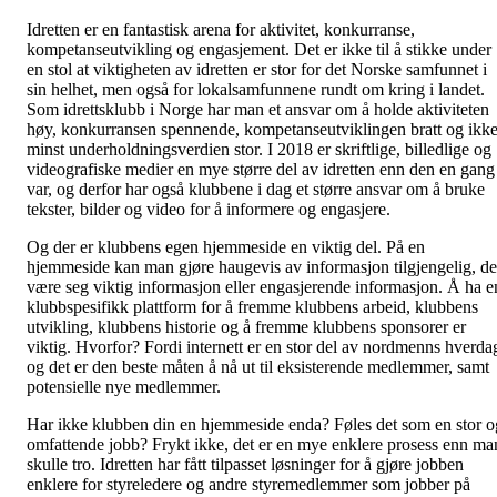
Idretten er en fantastisk arena for aktivitet, konkurranse,
kompetanseutvikling og engasjement. Det er ikke til å stikke under
en stol at viktigheten av idretten er stor for det Norske samfunnet i
sin helhet, men også for lokalsamfunnene rundt om kring i landet.
Som idrettsklubb i Norge har man et ansvar om å holde aktiviteten
høy, konkurransen spennende, kompetanseutviklingen bratt og ikk
minst underholdningsverdien stor. I 2018 er skriftlige, billedlige og
videografiske medier en mye større del av idretten enn den en gang
var, og derfor har også klubbene i dag et større ansvar om å bruke
tekster, bilder og video for å informere og engasjere.
Og der er klubbens egen hjemmeside en viktig del. På en
hjemmeside kan man gjøre haugevis av informasjon tilgjengelig, de
være seg viktig informasjon eller engasjerende informasjon. Å ha e
klubbspesifikk plattform for å fremme klubbens arbeid, klubbens
utvikling, klubbens historie og å fremme klubbens sponsorer er
viktig. Hvorfor? Fordi internett er en stor del av nordmenns hverda
og det er den beste måten å nå ut til eksisterende medlemmer, samt
potensielle nye medlemmer.
Har ikke klubben din en hjemmeside enda? Føles det som en stor o
omfattende jobb? Frykt ikke, det er en mye enklere prosess enn ma
skulle tro. Idretten har fått tilpasset løsninger for å gjøre jobben
enklere for styreledere og andre styremedlemmer som jobber på