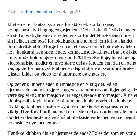
Postet av
IdrettenOnline
den
9. apr 2018
Idretten er en fantastisk arena for aktivitet, konkurranse,
kompetanseutvikling og engasjement. Det er ikke til å stikke under
en stol at viktigheten av idretten er stor for det Norske samfunnet i
sin helhet, men også for lokalsamfunnene rundt om kring i landet.
Som idrettsklubb i Norge har man et ansvar om å holde aktiviteten
høy, konkurransen spennende, kompetanseutviklingen bratt og ikk
minst underholdningsverdien stor. I 2018 er skriftlige, billedlige og
videografiske medier en mye større del av idretten enn den en gang
var, og derfor har også klubbene i dag et større ansvar om å bruke
tekster, bilder og video for å informere og engasjere.
Og der er klubbens egen hjemmeside en viktig del. På en
hjemmeside kan man gjøre haugevis av informasjon tilgjengelig, de
være seg viktig informasjon eller engasjerende informasjon. Å ha e
klubbspesifikk plattform for å fremme klubbens arbeid, klubbens
utvikling, klubbens historie og å fremme klubbens sponsorer er
viktig. Hvorfor? Fordi internett er en stor del av nordmenns hverda
og det er den beste måten å nå ut til eksisterende medlemmer, samt
potensielle nye medlemmer.
Har ikke klubben din en hjemmeside enda? Føles det som en stor o