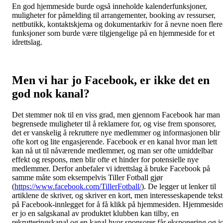
En god hjemmeside burde også inneholde kalenderfunksjoner,
muligheter for påmelding til arrangementer, booking av ressurser,
nettbutikk, kontaktskjema og dokumentarkiv for å nevne noen flere
funksjoner som burde være tilgjengelige på en hjemmeside for et
idrettslag.
Men vi har jo Facebook, er ikke det en
god nok kanal?
Det stemmer nok til en viss grad, men gjennom Facebook har man
begrensede muligheter til å reklamere for, og vise frem sponsorer,
det er vanskelig å rekruttere nye medlemmer og informasjonen blir
ofte kort og lite engasjerende. Facebook er en kanal hvor man lett
kan nå ut til nåværende medlemmer, og man ser ofte umiddelbar
effekt og respons, men blir ofte et hinder for potensielle nye
medlemmer. Derfor anbefaler vi idrettslag å bruke Facebook på
samme måte som eksempelvis Tiller Fotball gjør
(
https://www.facebook.com/TillerFotball/
). De legger ut lenker til
artiklene de skriver, og skriver en kort, men interesseskapende tekst
på Facebook-innlegget for å få klikk på hjemmesiden. Hjemmeside
er jo en salgskanal av produktet klubben kan tilby, en
rekrutteringskanal og en kanal hvor sponsorer får eksponering og j