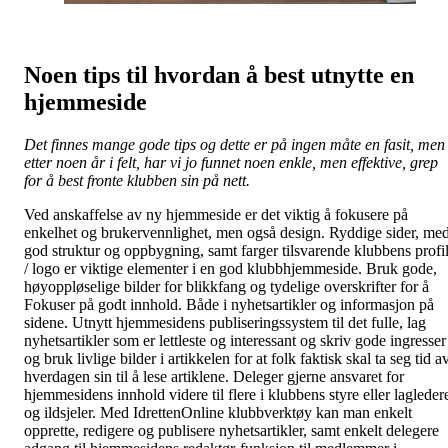
Noen tips til hvordan å best utnytte en
hjemmeside
Det finnes mange gode tips og dette er på ingen måte en fasit, men
etter noen år i felt, har vi jo funnet noen enkle, men effektive, grep
for å best fronte klubben sin på nett.
Ved anskaffelse av ny hjemmeside er det viktig å fokusere på
enkelhet og brukervennlighet, men også design. Ryddige sider, me
god struktur og oppbygning, samt farger tilsvarende klubbens profi
/ logo er viktige elementer i en god klubbhjemmeside. Bruk gode,
høyoppløselige bilder for blikkfang og tydelige overskrifter for å
Fokuser på godt innhold. Både i nyhetsartikler og informasjon på
sidene. Utnytt hjemmesidens publiseringssystem til det fulle, lag
nyhetsartikler som er lettleste og interessant og skriv gode ingresser
og bruk livlige bilder i artikkelen for at folk faktisk skal ta seg tid a
hverdagen sin til å lese artiklene. Deleger gjerne ansvaret for
hjemmesidens innhold videre til flere i klubbens styre eller lagleder
og ildsjeler. Med IdrettenOnline klubbverktøy kan man enkelt
opprette, redigere og publisere nyhetsartikler, samt enkelt delegere