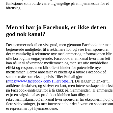
funksjoner som burde være tilgjengelige på en hjemmeside for et
idrettslag.
Men vi har jo Facebook, er ikke det en
god nok kanal?
Det stemmer nok til en viss grad, men gjennom Facebook har man
begrensede muligheter til å reklamere for, og vise frem sponsorer,
det er vanskelig å rekruttere nye medlemmer og informasjonen blir
ofte kort og lite engasjerende. Facebook er en kanal hvor man lett
kan nå ut til nåværende medlemmer, og man ser ofte umiddelbar
effekt og respons, men blir ofte et hinder for potensielle nye
medlemmer. Derfor anbefaler vi idrettslag å bruke Facebook på
samme måte som eksempelvis Tiller Fotball gjør
(
https://www.facebook.com/TillerFotball/
). De legger ut lenker til
artiklene de skriver, og skriver en kort, men interesseskapende tekst
på Facebook-innlegget for å få klikk på hjemmesiden. Hjemmeside
er jo en salgskanal av produktet klubben kan tilby, en
rekrutteringskanal og en kanal hvor sponsorer får eksponering og j
flere sidevisninger, jo mer interessant blir det å være en sponsor so
er representert på hjemmesidene.