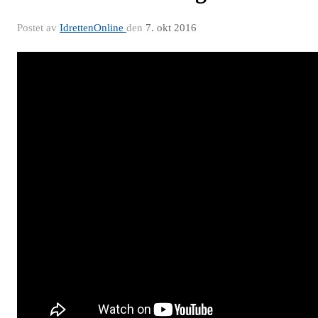
Postet av
IdrettenOnline
den
7. okt 2016