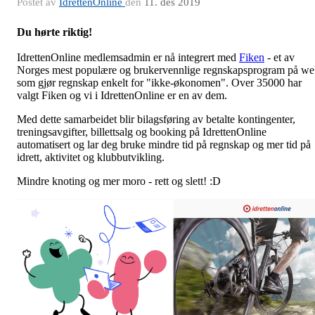
Postet av
IdrettenOnline
den
11. des 2019
Du hørte riktig!
IdrettenOnline medlemsadmin er nå integrert med
Fiken
- et av
Norges mest populære og brukervennlige regnskapsprogram på w
som gjør regnskap enkelt for "ikke-økonomen". Over 35000 har
valgt Fiken og vi i IdrettenOnline er en av dem.
Med dette samarbeidet blir bilagsføring av betalte kontingenter,
treningsavgifter, billettsalg og booking på IdrettenOnline
automatisert og lar deg bruke mindre tid på regnskap og mer tid på
idrett, aktivitet og klubbutvikling.
Mindre knoting og mer moro - rett og slett! :D