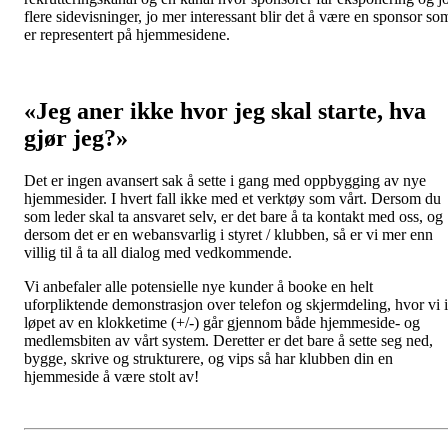
flere sidevisninger, jo mer interessant blir det å være en sponsor so
er representert på hjemmesidene.
«Jeg aner ikke hvor jeg skal starte, hva
gjør jeg?»
Det er ingen avansert sak å sette i gang med oppbygging av nye
hjemmesider. I hvert fall ikke med et verktøy som vårt. Dersom du
som leder skal ta ansvaret selv, er det bare å ta kontakt med oss, og
dersom det er en webansvarlig i styret / klubben, så er vi mer enn
villig til å ta all dialog med vedkommende.
Vi anbefaler alle potensielle nye kunder å booke en helt
uforpliktende demonstrasjon over telefon og skjermdeling, hvor vi i
løpet av en klokketime (+/-) går gjennom både hjemmeside- og
medlemsbiten av vårt system. Deretter er det bare å sette seg ned,
bygge, skrive og strukturere, og vips så har klubben din en
hjemmeside å være stolt av!