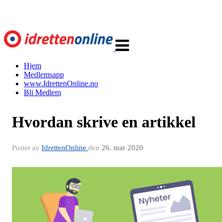
Veksle
navigasjon
Hjem
Medlemsapp
www.IdrettenOnline.no
Bli Medlem
Hvordan skrive en artikkel
Postet av
IdrettenOnline
den
26. mar 2020