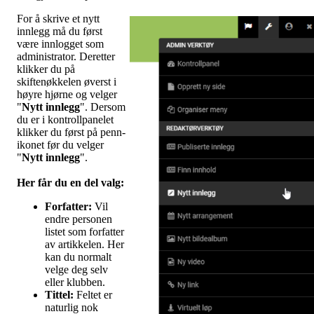
For å skrive et nytt
innlegg må du først
være innlogget som
administrator. Deretter
klikker du på
skiftenøkkelen øverst i
høyre hjørne og velger
"
Nytt innlegg
". Dersom
du er i kontrollpanelet
klikker du først på penn-
ikonet før du velger
"
Nytt innlegg
".
Her får du en del valg
:
Forfatter:
Vil
endre personen
listet som forfatter
av artikkelen. Her
kan du normalt
velge deg selv
eller klubben.
Tittel:
Feltet er
naturlig nok