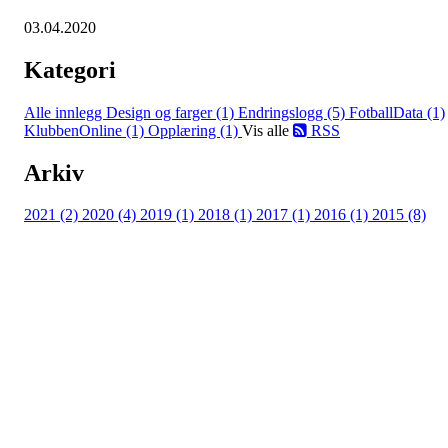
03.04.2020
Kategori
Alle innlegg
Design og farger (1)
Endringslogg (5)
FotballData (1)
KlubbenOnline (1)
Opplæring (1)
Vis alle
RSS
Arkiv
2021 (2)
2020 (4)
2019 (1)
2018 (1)
2017 (1)
2016 (1)
2015 (8)