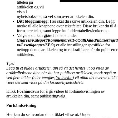
tittelen på
artikkelen og vil
vises i
nyhetsboksene, så vel som over artikkelen din.
Ditt blogginnlegg:
Her skal du skrive artikkelen din. Legg
merke til alle knappene over tekstfeltet. Disse bruker du til å
formatere tekst, samt legge inn bilder/tabeller/lenker etc.
Valgene du kan gjøre i fanene under
(
Ingress/Kategori/Kommentarer/FotballData/Publiseringsd
to/Lesetilganger/
SEO
) er alle innstillinger spesifikke for
nettopp denne artikkelen og trer i kraft bare når du publiserer
artikkelen.
Tips:
Legg til et bilde i artikkelen din så vil det hentes ut og vises av
artikkelboksene dine når du har publisert artikkelen, merk også at
ved flere bilder (eller emojies
fra telefon
) vil alltid det øverste bildet
være det som vises på din forside/nyhetside/etc.
Klikk
Forhåndsvis
for å gå videre til forhåndsvisningen av
artikkelen din, samt publiseringvalg.
Forhåndsvisning
Her kan du se hvordan din artikkel vil se ut. Under